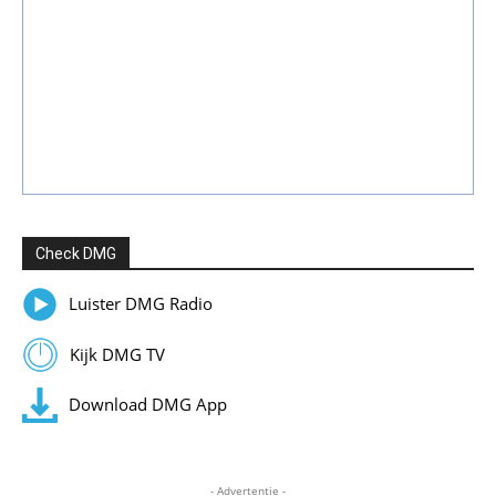
Check DMG
Luister DMG Radio
Kijk DMG TV
Download DMG App
- Advertentie -