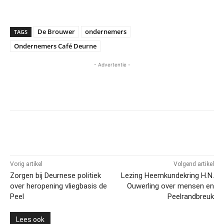
De Brouwer
ondernemers
TAGS
Ondernemers Café Deurne
- Advertentie -
Vorig artikel
Volgend artikel
Zorgen bij Deurnese politiek
Lezing Heemkundekring H.N.
over heropening vliegbasis de
Ouwerling over mensen en
Peel
Peelrandbreuk
Lees ook