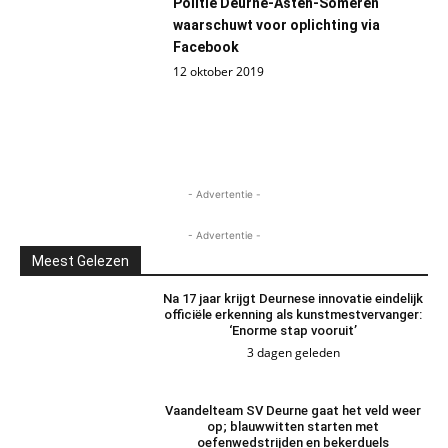
Politie Deurne-Asten-Someren
waarschuwt voor oplichting via
Facebook
12 oktober 2019
- Advertentie -
- Advertentie -
Meest Gelezen
Na 17 jaar krijgt Deurnese innovatie eindelijk
officiële erkenning als kunstmestvervanger:
‘Enorme stap vooruit’
3 dagen geleden
Vaandelteam SV Deurne gaat het veld weer
op; blauwwitten starten met
oefenwedstrijden en bekerduels