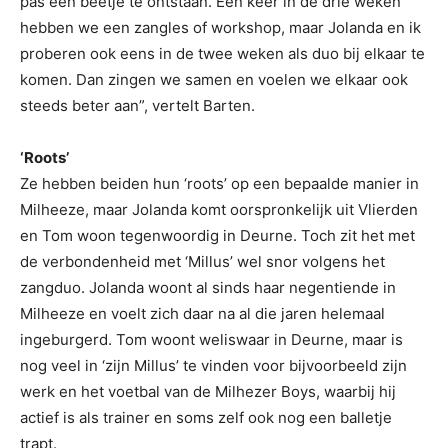
pas een beetje te ontstaan. Eén keer in de drie weken
hebben we een zangles of workshop, maar Jolanda en ik
proberen ook eens in de twee weken als duo bij elkaar te
komen. Dan zingen we samen en voelen we elkaar ook
steeds beter aan”, vertelt Barten.
‘Roots’
Ze hebben beiden hun ‘roots’ op een bepaalde manier in
Milheeze, maar Jolanda komt oorspronkelijk uit Vlierden
en Tom woon tegenwoordig in Deurne. Toch zit het met
de verbondenheid met ‘Millus’ wel snor volgens het
zangduo. Jolanda woont al sinds haar negentiende in
Milheeze en voelt zich daar na al die jaren helemaal
ingeburgerd. Tom woont weliswaar in Deurne, maar is
nog veel in ‘zijn Millus’ te vinden voor bijvoorbeeld zijn
werk en het voetbal van de Milhezer Boys, waarbij hij
actief is als trainer en soms zelf ook nog een balletje
trapt.