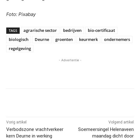
Foto: Pixabay
agrarische sector
bedrijven
bio-certificaat
TAGS
biologisch
Deurne
groenten
keurmerk
ondernemers
regelgeving
- Advertentie -
Vorig artikel
Volgend artikel
Verbodszone vrachtverkeer
Soemeersingel Helenaveen
kern Deurne in werking
maandag dicht door