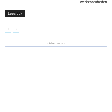
werkzaamheden
Lees ook
- Advertentie -