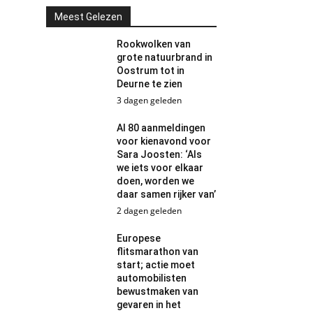
Meest Gelezen
Rookwolken van
grote natuurbrand in
Oostrum tot in
Deurne te zien
3 dagen geleden
Al 80 aanmeldingen
voor kienavond voor
Sara Joosten: ‘Als
we iets voor elkaar
doen, worden we
daar samen rijker van’
2 dagen geleden
Europese
flitsmarathon van
start; actie moet
automobilisten
bewustmaken van
gevaren in het