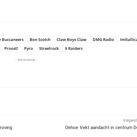
y Buccaneers
Bon Scotch
Claw Boys Claw
DMG Radio
Imitallic
Proost!
Pyro
Streetrock
X Raiders
- Advertentie -
Volgend 
roving
Oehoe trekt aandacht in centrum D