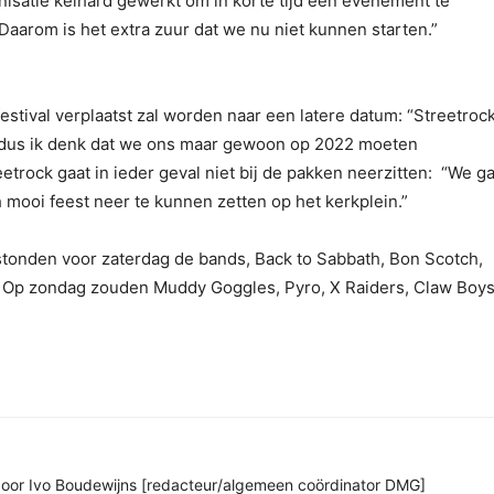
ganisatie keihard gewerkt om in korte tijd een evenement te
 Daarom is het extra zuur dat we nu niet kunnen starten.”
festival verplaatst zal worden naar een latere datum: “Streetrock
li dus ik denk dat we ons maar gewoon op 2022 moeten
etrock gaat in ieder geval niet bij de pakken neerzitten: “We g
 mooi feest neer te kunnen zetten op het kerkplein.”
stonden voor zaterdag de bands, Back to Sabbath, Bon Scotch,
 Op zondag zouden Muddy Goggles, Pyro, X Raiders, Claw Boy
n door Ivo Boudewijns [redacteur/algemeen coördinator DMG]