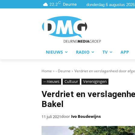
C
22.2
Deurne
donderdag 6 augustus 2026
NIEUWS
RADIO
TV
APP
Home
- Deurne
Verdriet en verslagenheid door afge
-- nieuws
Cultuur
Verenigingen
Verdriet en verslagenhe
Bakel
door
Ivo Boudewijns
11 juli 2021