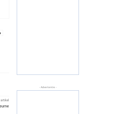
a
- Advertentie -
artikel
eurne