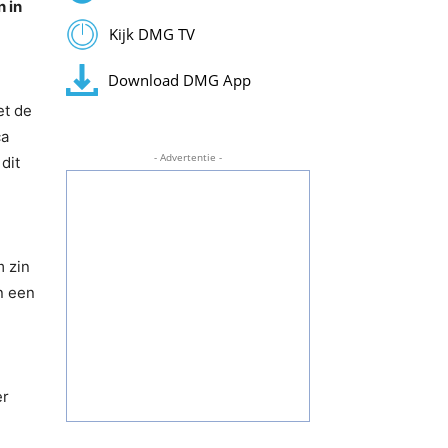
 in
Kijk DMG TV
Download DMG App
et de
ca
- Advertentie -
dit
m zin
n een
er