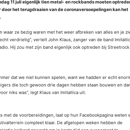
ag 11 juli eigenlijk tien metal- en rockbands moeten optreden
ar door het terugdraaien van de coronaversoepelingen kan het
.
in waar ze bezig waren met het weer afbreken van alles en je zi
cht verdrietig”, vertelt John Klaus, zanger van de band Imitalli
o. Hij zou met zijn band eigenlijk ook optreden bij Streetrock 
jammer dat we niet kunnen spelen, want we hadden er echt enor
jwilligers die toch gewoon drie dagen hebben staan bouwen en da
oor niks was”, legt Klaus van Imitallica uit.
 was met de voorbereidingen, laat op hun Facebookpagina weten 
estivalterrein compleet klaar. De afgelopen weken hebben de