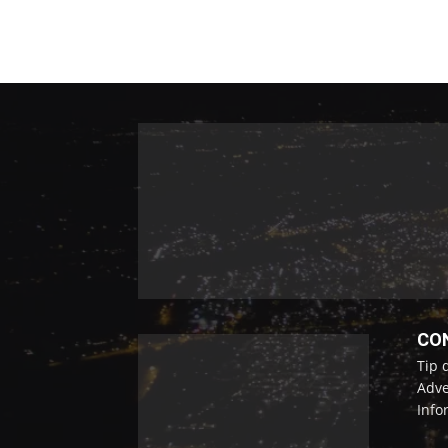
CO
Tip 
Adve
Info