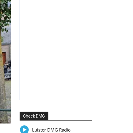
Check DMG
Luister DMG Radio