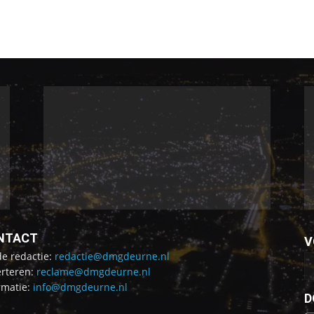
NTACT
V
de redactie:
redactie@dmgdeurne.nl
rteren:
reclame@dmgdeurne.nl
rmatie:
info@dmgdeurne.nl
D