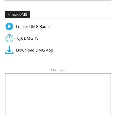
Check DMG
Luister DMG Radio
Kijk DMG TV
Download DMG App
- Advertentie -