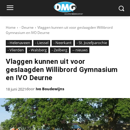
Home
- Deurne
Vlaggen kunnen uit voor geslaagden Willibrord
Gymnasium en IVO Deurne
- Helenaveen
- Liessel
- Neerkant
- St. Jozefparochie
- Vlierden
- Walsberg
- Zeilberg
-- nieuws
Vlaggen kunnen uit voor
geslaagden Willibrord Gymnasium
en IVO Deurne
door
Ivo Boudewijns
18 juni 2021