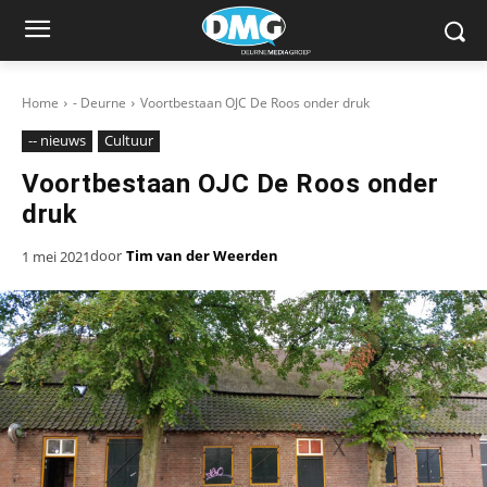
Home
- Deurne
Voortbestaan OJC De Roos onder druk
-- nieuws
Cultuur
Voortbestaan OJC De Roos onder
druk
door
Tim van der Weerden
1 mei 2021