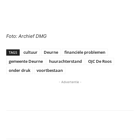
Foto: Archief DMG
cultuur
Deurne
financiële problemen
TAGS
gemeente Deurne
huurachterstand
OJC De Roos
onder druk
voortbestaan
- Advertentie -