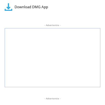
Download DMG App
- Advertentie -
- Advertentie -