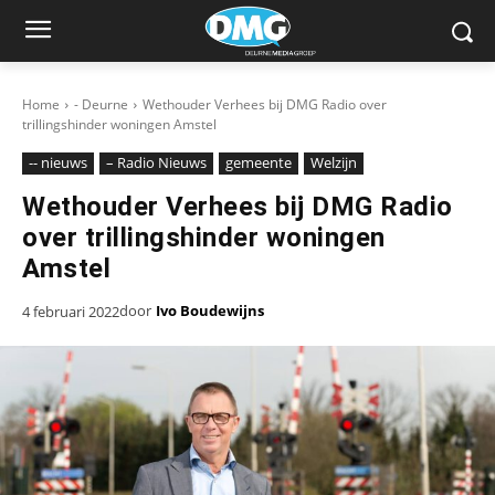
Home
- Deurne
Wethouder Verhees bij DMG Radio over
trillingshinder woningen Amstel
-- nieuws
– Radio Nieuws
gemeente
Welzijn
Wethouder Verhees bij DMG Radio
over trillingshinder woningen
Amstel
door
Ivo Boudewijns
4 februari 2022