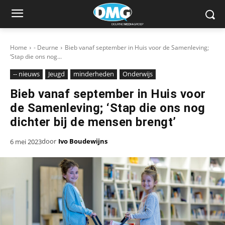
Home
- Deurne
Bieb vanaf september in Huis voor de Samenleving;
‘Stap die ons nog...
-- nieuws
Jeugd
minderheden
Onderwijs
Bieb vanaf september in Huis voor
de Samenleving; ‘Stap die ons nog
dichter bij de mensen brengt’
door
Ivo Boudewijns
6 mei 2023