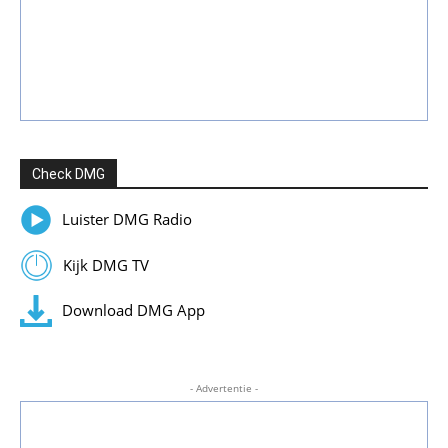
Check DMG
Luister DMG Radio
Kijk DMG TV
Download DMG App
- Advertentie -