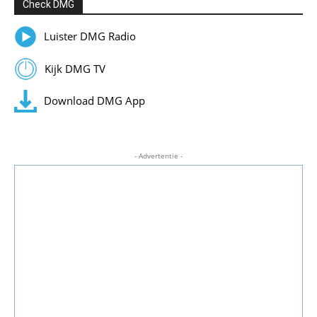
Check DMG
Luister DMG Radio
Kijk DMG TV
Download DMG App
- Advertentie -