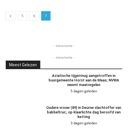
5
6
7
- Advertentie -
- Advertentie -
Meest Gelezen
Aziatische tijgermug aangetroffen in
buurgemeente Horst aan de Maas; NVWA
neemt maatregelen
5 dagen geleden
Oudere vrouw (89) in Deurne slachtoffer van
babbeltruc; op klaarlichte dag beroofd van
ketting
3 dagen geleden