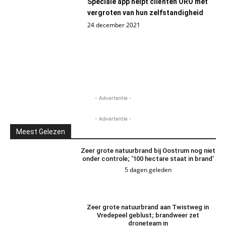
Speciale app helpt cliënten ORO met
vergroten van hun zelfstandigheid
24 december 2021
- Advertentie -
- Advertentie -
Meest Gelezen
Zeer grote natuurbrand bij Oostrum nog niet
onder controle; ‘100 hectare staat in brand’
5 dagen geleden
Zeer grote natuurbrand aan Twistweg in
Vredepeel geblust; brandweer zet
droneteam in