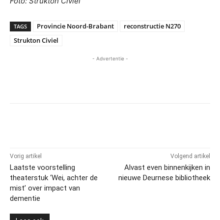
Foto: Strukton Civiel
Provincie Noord-Brabant
reconstructie N270
TAGS
Strukton Civiel
- Advertentie -
Vorig artikel
Volgend artikel
Laatste voorstelling
Alvast even binnenkijken in
theaterstuk ‘Wei, achter de
nieuwe Deurnese bibliotheek
mist’ over impact van
dementie