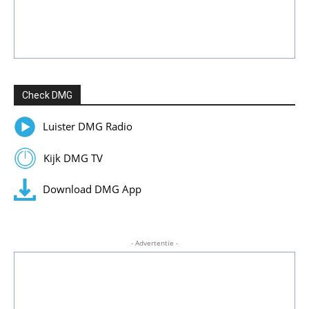
Check DMG
Luister DMG Radio
Kijk DMG TV
Download DMG App
- Advertentie -